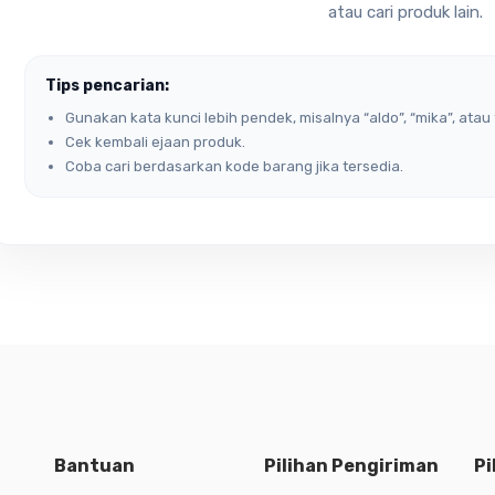
atau cari produk lain.
Tips pencarian:
Gunakan kata kunci lebih pendek, misalnya “aldo”, “mika”, atau 
Cek kembali ejaan produk.
Coba cari berdasarkan kode barang jika tersedia.
Bantuan
Pilihan Pengiriman
Pi