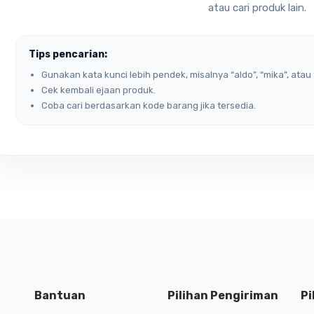
atau cari produk lain.
Tips pencarian:
Gunakan kata kunci lebih pendek, misalnya “aldo”, “mika”, atau 
Cek kembali ejaan produk.
Coba cari berdasarkan kode barang jika tersedia.
Bantuan
Pilihan Pengiriman
Pi