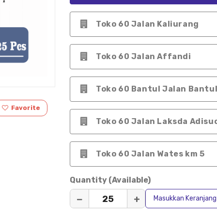
Toko 60 Jalan Kaliurang
Toko 60 Jalan Affandi
Toko 60 Bantul Jalan Bantul
Favorite
Toko 60 Jalan Laksda Adisu
Toko 60 Jalan Wates km 5
Quantity (Available)
−
+
Masukkan Keranjang