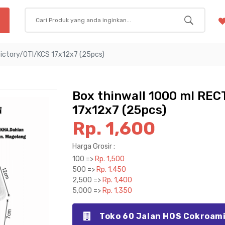
victory/OTI/KCS 17x12x7 (25pcs)
Box thinwall 1000 ml REC
17x12x7 (25pcs)
Rp. 1,600
Harga Grosir :
100 =>
Rp. 1,500
500 =>
Rp. 1,450
2,500 =>
Rp. 1,400
5,000 =>
Rp. 1,350
Toko 60 Jalan HOS Cokroam