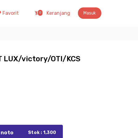
Favorit
Keranjang
Masuk
0
T LUX/victory/OTI/KCS
inoto
Stok : 1,300